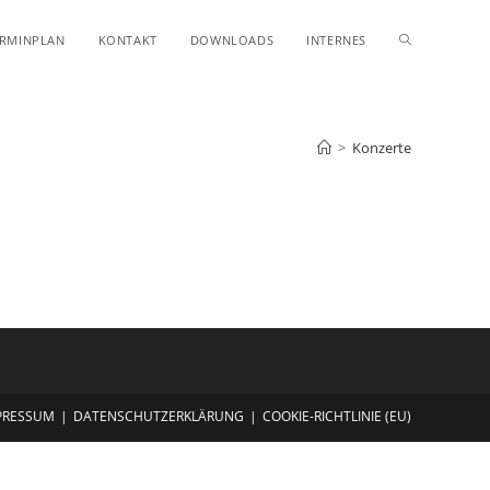
WEBSITE-
ERMINPLAN
KONTAKT
DOWNLOADS
INTERNES
SUCHE
>
Konzerte
UMSCHALT
PRESSUM
DATENSCHUTZERKLÄRUNG
COOKIE-RICHTLINIE (EU)