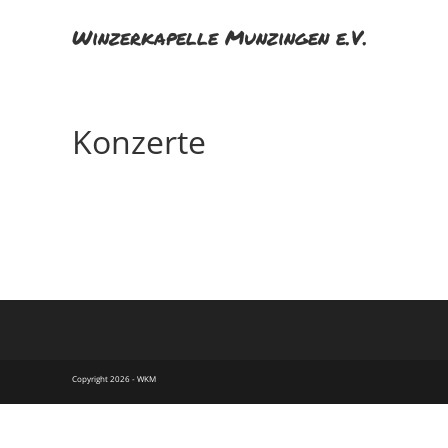
Zum
Winzerkapelle Munzingen e.V.
Inhalt
springen
Konzerte
Copyright 2026 - WKM