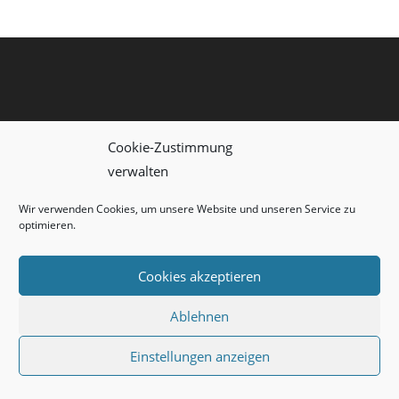
Cookie-Zustimmung
verwalten
Wir verwenden Cookies, um unsere Website und unseren Service zu
IMPRESSUM
DATENSCHUTZERKLÄRUNG
COOKIE-RICHTLINIE (EU)
optimieren.
Copyright 2026 - WKM
Cookies akzeptieren
Ablehnen
Einstellungen anzeigen