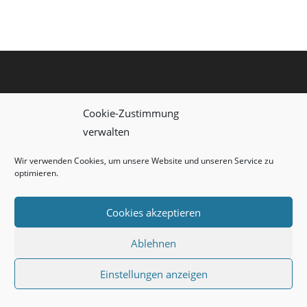
Cookie-Zustimmung
verwalten
Wir verwenden Cookies, um unsere Website und unseren Service zu
optimieren.
IMPRESSUM
DATENSCHUTZERKLÄRUNG
COOKIE-RICHTLINIE (EU)
Cookies akzeptieren
Copyright 2026 - WKM
Ablehnen
Einstellungen anzeigen